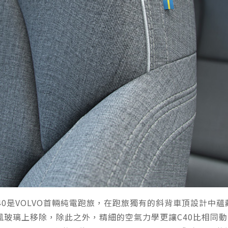
olvo C40是VOLVO首輛純電跑旅，在跑旅獨有的斜背車頂
風玻璃上移除，除此之外，精細的空氣力學更讓C40比相同動