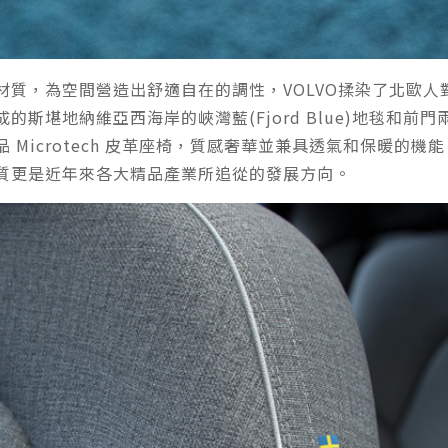
質，為空間營造出舒適自在的調性，VOLVO揉染了北歐人
斯堪地納維亞西海岸的峽灣藍(Fjord Blue)地毯和
icrotech 皮革座椅，質感奢華並兼具透氣和保暖的機能，拼接
質更是近年來各大精品產業所追從的發展方向。