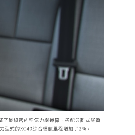
設計中蘊藏了最縝密的空氣力學運算，搭配分離式尾翼
力型式的XC40綜合續航里程增加了2%，