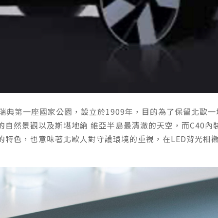
)是瑞典第一座國家公園，設立於1909年，目的為了保留北
自然景觀以及斯堪地納 維亞半島最清澈的天空，而C40內
色，也意味著北歐人對守護環境的重視，在LED背光相襯後阿