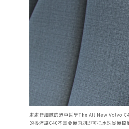
處處皆細膩的造車哲學The All New V
的擾流讓C40不需要後雨刷即可把水珠從後擋