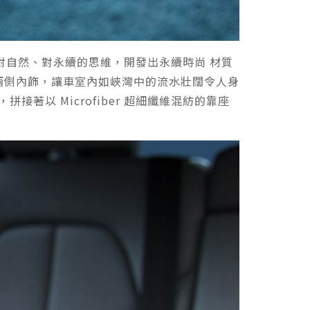
對自然、對永續的思維，開發出永續時尚 材質
前門兩側內飾，讓車室內如峽灣中的流水壯闊令人身
著以 Microfiber 超細纖維混紡的靠座