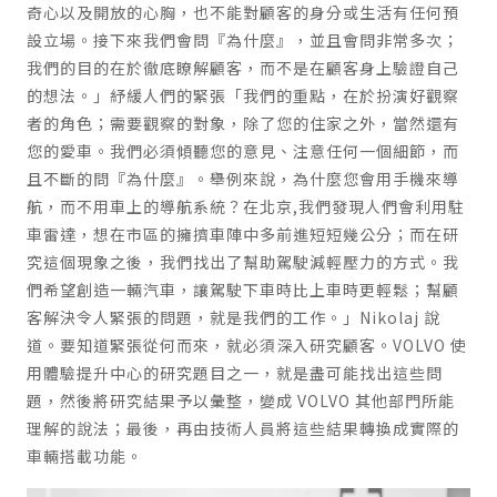
奇心以及開放的心胸，也不能對顧客的身分或生活有任何預
設立場。接下來我們會問『為什麼』，並且會問非常多次；
我們的目的在於徹底瞭解顧客，而不是在顧客身上驗證自己
的想法。」紓緩人們的緊張「我們的重點，在於扮演好觀察
者的角色；需要觀察的對象，除了您的住家之外，當然還有
您的愛車。我們必須傾聽您的意見、注意任何一個細節，而
且不斷的問『為什麼』。舉例來說，為什麼您會用手機來導
航，而不用車上的導航系統？在北京,我們發現人們會利用駐
車雷達，想在市區的擁擠車陣中多前進短短幾公分；而在研
究這個現象之後，我們找出了幫助駕駛減輕壓力的方式。我
們希望創造一輛汽車，讓駕駛下車時比上車時更輕鬆；幫顧
客解決令人緊張的問題，就是我們的工作。」Nikolaj 說
道。要知道緊張從何而來，就必須深入研究顧客。VOLVO 使
用體驗提升中心的研究題目之一，就是盡可能找出這些問
題，然後將研究結果予以彙整，變成 VOLVO 其他部門所能
理解的說法；最後，再由技術人員將這些結果轉換成實際的
車輛搭載功能。