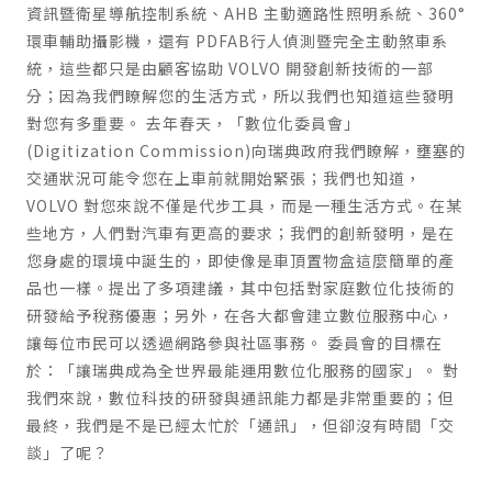
資訊暨衛星導航控制系統、AHB 主動適路性照明系統、360°
環車輔助攝影機，還有 PDFAB行人偵測暨完全主動煞車系
統，這些都只是由顧客協助 VOLVO 開發創新技術的一部
分；因為我們瞭解您的生活方式，所以我們也知道這些發明
對您有多重要。 去年春天，「數位化委員會」
(Digitization Commission)向瑞典政府我們瞭解，壅塞的
交通狀況可能令您在上車前就開始緊張；我們也知道，
VOLVO 對您來說不僅是代步工具，而是一種生活方式。在某
些地方，人們對汽車有更高的要求；我們的創新發明，是在
您身處的環境中誕生的，即使像是車頂置物盒這麼簡單的產
品也一樣。提出了多項建議，其中包括對家庭數位化技術的
研發給予稅務優惠；另外，在各大都會建立數位服務中心，
讓每位市民可以透過網路參與社區事務。 委員會的目標在
於：「讓瑞典成為全世界最能運用數位化服務的國家」。 對
我們來說，數位科技的研發與通訊能力都是非常重要的；但
最終，我們是不是已經太忙於「通訊」，但卻沒有時間「交
談」了呢？