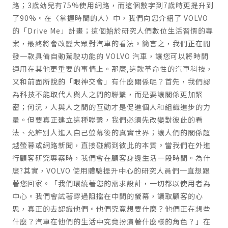
路；3歲幼兒有75%使用網路，而這個數字到7歲時更提升到
了90%。在〈掌握時間的人〉中，我們向您介紹了 VOLVO
的「Drive Me」計畫；這個始於研究人們數位生活習慣的專
案，最終將會改變大眾對汽車的看法。簡言之，我們正在開
發一款具備自動駕駛功能的 VOLVO 汽車，讓您可以將時間
運用在其他更重要的事情上。那麼,這款革命性的汽車科技，
又和前面所說的「眼神交會」有什麼關係呢？首先，我們認
為科技不能取代人與人之間的聯繫，而是要讓關係更加緊
密；何況，人與人之間的互動才是促進個人和組織進步的力
量。但要真正建立這種聯繫，我們必須先改變對彼此的看
法、允許別人進入自己螢幕後的真實世界；讓人們的關係超
越螢幕或網路新聞，直接碰觸到彼此的本質。當我們在外進
行顧客研究專案時，我們會在顧客身邊生活一段時間。為什
麼?其實，VOLVO 使用體驗提升中心的研究人員們一直想跟
著您回家。「我們環繞著您的需求設計，一切都以使用者為
中心。我們會試著穿過阻擋在中間的螢幕，讀取顧客的心
思，真正的去認識他們。他們究竟想要什麼？他們正在想些
什麼？汽車在他們的生活中究竟扮演著什麼樣的角色？」在