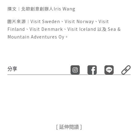
撰文︱北歐創意創辦人
Iris Wang
圖片來源︱
Visit Sweden
、
Visit Norway
、
Visit
Finland
、
Visit Denmark
、
Visit Iceland
以及
Sea &
Mountain Adventures Oy
。
分享
[ 延伸閱讀 ]