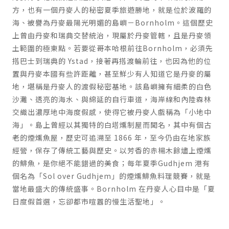
方，也有一個丹麥人的秘密夏季旅遊勝地，就是位於波羅的
海、被譽為丹麥最陽光明媚的島嶼－
Bornholm
。這個歷史
上曾由丹麥和瑞典交替統治，現屬於丹麥管轄，且是丹麥領
土範圍的極東點。若要從哥本哈根前往
Bornholm
，必須先
搭巴士到瑞典的
Ystad
，接著再搭渡輪前往，也因為他的位
置與丹麥本國有些許距離，甚至鮮少有人知道它是丹麥的屬
地，堪稱是丹麥人的渡假秘密基地。該島嶼擁有細柔的白色
沙灘、透亮的海水、與綿延的自行車道，海岸線和內陸森林
交織出濃厚地中海度假感，使得它被丹麥人戲稱為「小地中
海」。島上曾經以其獨特的白塔燻制屋而聞名，其中有個古
老的煙燻魚屋，歷史可追溯至
1866
年，至今仍由在地家族
經營，保存了傳統工藝與歷史。以芳香的赤楊木餘燼上煙燻
的鯡魚，是你絕不能錯過的美食；每年夏季
Gudhjem
港有
個名為「
Sol over Gudhjem
」的煙燻鯡魚料理競賽，就是
當地最盛大的傳統盛事。
Bornholm
在丹麥人心目中是「夏
日度假首選，忘卻都市喧囂的慢生活聖地」。