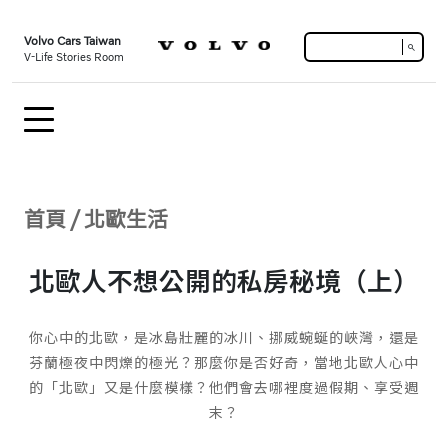
Volvo Cars Taiwan
search
V-Life Stories Room
首頁
/
北歐生活
北歐人不想公開的私房秘境（上）
你心中的北歐，是冰島壯麗的冰川、挪威蜿蜒的峽灣，還是
芬蘭極夜中閃爍的極光？那麼你是否好奇，當地北歐人心中
的「北歐」又是什麼模樣？他們會去哪裡度過假期、享受週
末？