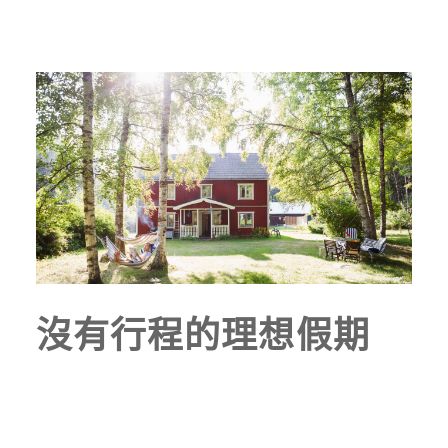
沒有行程的理想假期
撰文︱謝咏辰 圖片提供︱Image Bank Sweden有時候
在想，理想的度假，是什麼樣的呢？對於許多瑞典人而
本網站使用Cookie技術以便改善服務並提供更佳的體
言，每到七、八月的夏日時光，他們便會 ...