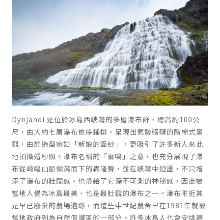
Dynjandi
是位於冰島西峽灣的多層瀑布群，總高約
100
公
尺，由大約七層瀑布依序鋪排，呈現出氣勢磅礴的階梯式景
觀，由於造型宛如「新娘的面紗」，更吸引了許多新人來此
地拍攝婚紗照。瀑布名稱的「雷鳴」之意，也充分展現了瀑
布從崎嶇山脈傾瀉而下的轟隆聲，並在峽灣中迴盪，不只增
添了瀑布的壯闊感，也帶給了它深不可測的神秘感，因此被
當地人譽為冰島最美、也是最壯觀的瀑布之一。瀑布附近其
是早已廢棄的農場遺跡，而這些中世紀農舍早在
1981
年就被
當地政府列為自然保護區的一部分。許多冰島人也會安排親