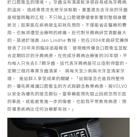
於口腔衛生的環境。」牙齒沒有清潔乾淨很容易成為牙周病
的溫床， 造成骨質流失使牙床鬆動，要重建失去牙床的牙齒
是相當困難的工程，不只賠上口腔健康還會影響到整個身體
狀況；如果能在疾病發生前就先預防，不僅能省去醫療的費
用，也無須遭受治療時的疼痛。近代對牙周病研究貢獻最大
的，莫過於瑞典 Jan Lindhe 教授，他在2004年與研究團隊
發表了30年來的臨床追蹤報告：發現維持優良口腔衛生並配
合定期回診的牙周病患，在完成牙周病治療後的30年間，平
均每人只失去0.7顆牙齒，這代表牙周病是可以控制得當的。
定期三個月專業牙齒清潔， 與每天至少刷兩次牙並清潔牙
縫， 是這群人享受成果的關鍵。「這個理念也是我所堅持
的，優先將維護口腔衛生的方式與觀念教導病患，與VOLVO
以安全為優先的理念類似。當車輛能預先阻止因疏忽而引起
的事故，就能避免進一步的傷害，也如我平常教育病患：預
防罹患疾病比任何治療都有效。」