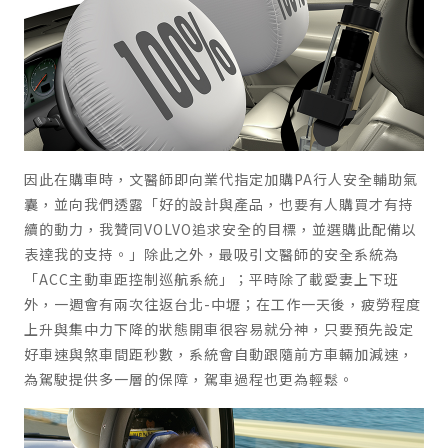
因此在購車時，文醫師即向業代指定加購PA行人安全輔助氣
囊，並向我們透露「好的設計與產品，也要有人購買才有持
續的動力，我贊同VOLVO追求安全的目標，並選購此配備以
表達我的支持。」除此之外，最吸引文醫師的安全系統為
「ACC主動車距控制巡航系統」；平時除了載愛妻上下班
外，一週會有兩次往返台北-中壢；在工作一天後，疲勞程度
上升與集中力下降的狀態開車很容易就分神，只要預先設定
好車速與煞車間距秒數，系統會自動跟隨前方車輛加減速，
為駕駛提供多一層的保障，駕車過程也更為輕鬆。