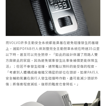
而VOLVO許多主動安全系統都是奠基在避免碰撞發生的基礎
上，諸如PDFAB行人偵測暨完全主動煞車系統在時速35公里
以下時，甚至可以完全煞停。「如此的設計保護了用路人雙
方與彼此的家庭，因為避免憾事發生比事後補償更能保障生
活」；但若不幸發生碰撞，通常難以預料的是受傷的程度，
「考慮到人體構成最複雜又精密的部位在頭部，如果PA行人
安全輔助氣囊在與行人發生碰撞時作動，盡可能減少頭部外
傷；將傷害程度減低，復原的難度也會降低。」