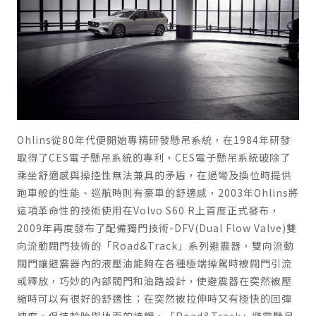
Ohlins從80年代便開始專精研發懸吊系統，在1984年研發
取得了CES電子懸吊系統的專利，CES電子懸吊系統破除了
乘坐舒適感與操控性無法兼具的矛盾，在過彎及換位時提供
跑車般的性能、巡航時則有豪車的舒適感，2003年Ohlins將
這項革命性的技術使用在Volvo S60 R上首度正式發布，
2009年再度發布了配備獨門技術-DFV(Dual Flow Valve)雙
向流動閥門技術的「Road&Track」系列避震器，雙向流動
閥門讓避震器內的液壓油能夠在各種極端操駕時被閥門引流
或釋放，巧妙的內部閥門和油路設計，使避震器在突然被壓
縮時可以有很好的舒適性；在突然被拉伸時又有極快的回彈
速度，保持輪胎與地面的接觸，「Road&Track」避震懸吊