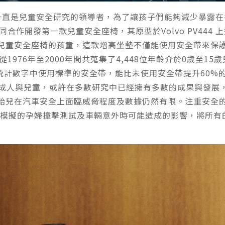
以來一直是兒童安全研究的領導者，為了讓孩子們能夠減少暴露在
LVO 共同合作開發第一款兒童安全座椅，其原型於Volvo PV4
兒童安全座椅的孩童，這款增高坐墊不僅能使用安全帶來保
從1976年至2000年間共蒐集了4,448位年齡介於0歲至
自統計數字中使用標準的安全帶，能比未使用安全帶提升60
的成人與兒童，或許在多數研究中已經擁有多數的成果與發展
胎兒在汽車安全上面臨威脅程度及數據仍然有限。注重安全的
電腦模擬的孕婦撞擊測試及車輛意外時可能造成的影響，將所