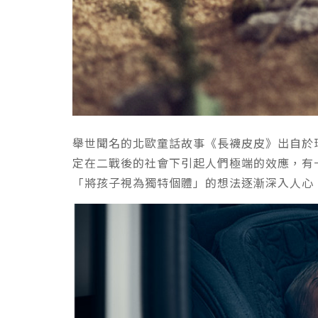
舉世聞名的北歐童話故事《長襪皮皮》出自於
定在二戰後的社會下引起人們極端的效應，有
「將孩子視為獨特個體」的想法逐漸深入人心