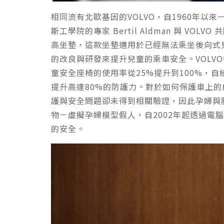
相同流有北歐基因的VOLVO，自1960年
斯工學院的專家 Bertil Aldman 與 VO
高坐墊，這款坐墊適用於已經無法乘坐後向式
的改良與研發來提升兒童的乘車安全。VOLVO
童安全座椅的使用率從25%提升到100%，
提升高達80%的防護力。對於如何保護車上
護與安全問題卻未得到相關驗證，因此孕婦與
物－虛擬孕婦模型假人，自2002年起透過
的安全。